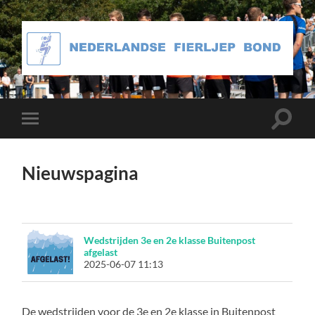
Toggle
Toggle
zoekve
mobiel
menu
Nieuwspagina
Wedstrijden 3e en 2e klasse Buitenpost
afgelast
2025-06-07 11:13
De wedstrijden voor de 3e en 2e klasse in Buitenpost