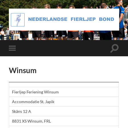
Toggle
Toggle
zoekve
mobiel
menu
Winsum
Fierljep Feriening Winsum
Accommodatie St. Japik
Skâns 12 A
8831 XS Winsum, FRL