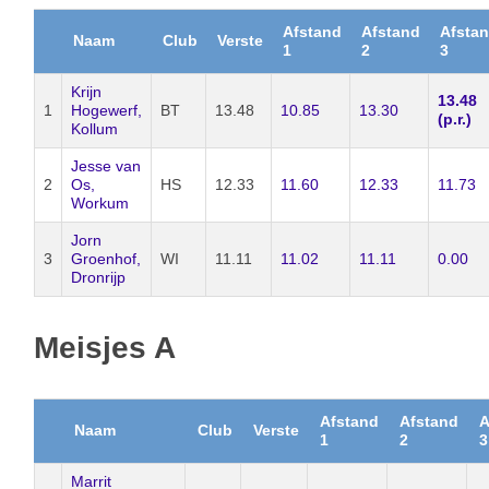
Afstand
Afstand
Afsta
Naam
Club
Verste
1
2
3
Krijn
13.48
1
Hogewerf,
BT
13.48
10.85
13.30
(p.r.)
Kollum
Jesse van
2
Os,
HS
12.33
11.60
12.33
11.73
Workum
Jorn
3
Groenhof,
WI
11.11
11.02
11.11
0.00
Dronrijp
Meisjes A
Afstand
Afstand
A
Naam
Club
Verste
1
2
3
Marrit