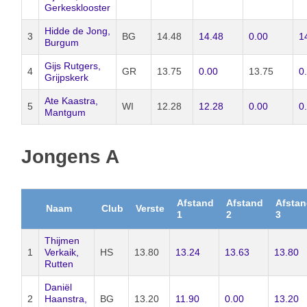
Gerkesklooster
Hidde de Jong,
3
BG
14.48
14.48
0.00
1
Burgum
Gijs Rutgers,
4
GR
13.75
0.00
13.75
0
Grijpskerk
Ate Kaastra,
5
WI
12.28
12.28
0.00
0
Mantgum
Jongens A
Afstand
Afstand
Afsta
Naam
Club
Verste
1
2
3
Thijmen
1
Verkaik,
HS
13.80
13.24
13.63
13.80
Rutten
Daniël
2
Haanstra,
BG
13.20
11.90
0.00
13.20