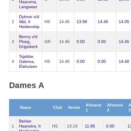
Haarsma,
Langweer
Dytmer v/d
2
Wal, It
HS
14.45
13.98
14.45
14.05
Heidenskip
Benny v/d
3
Ploeg,
GR
14.45
0.00
0.00
14.45
Grijpskerk
Tsjebbe
4
Galema,
HS
14.40
0.00
0.00
14.40
Elahuizen
Dames A
Afstand
Afstand
A
Naam
Club
Verste
1
2
3
Berber
1
Haanstra, It
HS
13.19
11.85
0.00
1
Heidenskip