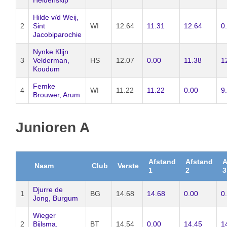
Hilde v/d Weij,
2
Sint
WI
12.64
11.31
12.64
0
Jacobiparochie
Nynke Klijn
3
Velderman,
HS
12.07
0.00
11.38
1
Koudum
Femke
4
WI
11.22
11.22
0.00
9
Brouwer, Arum
Junioren A
Afstand
Afstand
A
Naam
Club
Verste
1
2
3
Djurre de
1
BG
14.68
14.68
0.00
0
Jong, Burgum
Wieger
2
Bijlsma,
BT
14.54
0.00
14.45
1