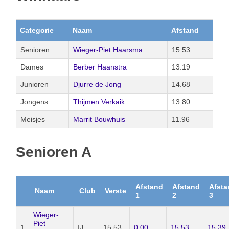
Categorie
Naam
Afstand
Senioren
Wieger-Piet Haarsma
15.53
Dames
Berber Haanstra
13.19
Junioren
Djurre de Jong
14.68
Jongens
Thijmen Verkaik
13.80
Meisjes
Marrit Bouwhuis
11.96
Senioren A
Afstand
Afstand
Afsta
Naam
Club
Verste
1
2
3
Wieger-
Piet
1
IJ
15.53
0.00
15.53
15.39