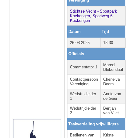
Vereniging
Stichtse Vecht - Sportpark
Kockengen, Sportweg 6,
Kockengen
Datum
Tijd
26-08-2025
18:30
Officials
Marcel
Commentator 1
Blekendaal
Contactpersoon
Chenelva
Vereniging
Doorn
Wedstrijdleider
Annie van
1
de Geer
Wedstrijdleider
Bertjan
2
van Vliet
Taakverdeling vrijwilligers
Bedienen van
Kristel