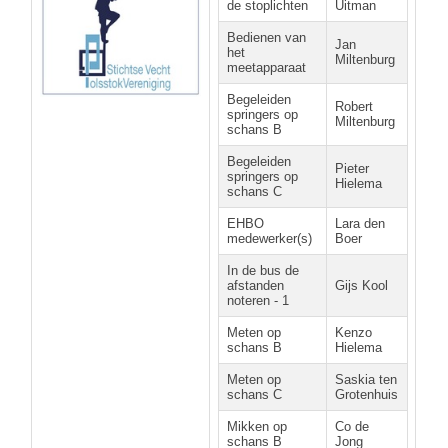
de stoplichten
Uitman
Bedienen van
Jan
het
Miltenburg
meetapparaat
Begeleiden
Robert
springers op
Miltenburg
schans B
Begeleiden
Pieter
springers op
Hielema
schans C
EHBO
Lara den
medewerker(s)
Boer
In de bus de
afstanden
Gijs Kool
noteren - 1
Meten op
Kenzo
schans B
Hielema
Meten op
Saskia ten
schans C
Grotenhuis
Mikken op
Co de
schans B
Jong