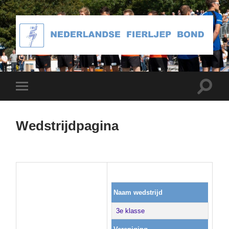
Toggle
Toggle
zoekve
mobiel
menu
Wedstrijdpagina
Naam wedstrijd
3e klasse